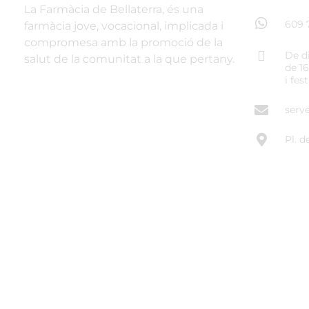
La Farmàcia de Bellaterra, és una
609 
farmàcia jove, vocacional, implicada i
compromesa amb la promoció de la
De di
salut de la comunitat a la que pertany.
de 1
i fes
serv
Pl. d