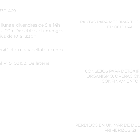
739 469
PAUTAS PARA MEJORAR TU 
lluns a divendres de 9 a 14h i
EMOCIONAL
6 a 20h. Dissabtes, diumenges
tius de 10 a 13:30h
eis@lafarmaciabellaterra.com
el Pi 5. 08193. Bellaterra
CONSEJOS PARA DETOXIF
ORGANISMO. OPERACIÓN
CONFINAMIENTO
PERDIDOS EN UN MAR DE DUD
PRIMERIZOS (2)