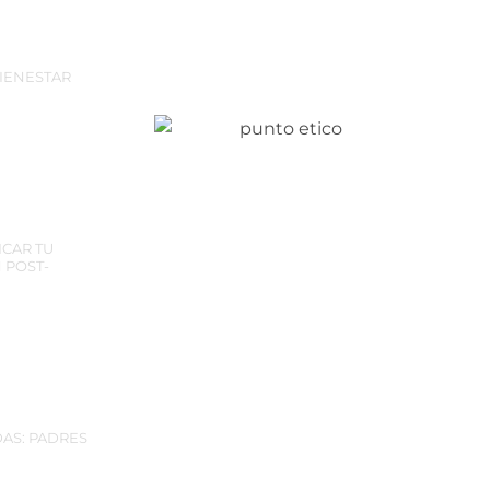
BIENESTAR
ICAR TU
 POST-
AS: PADRES