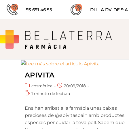
93 691 46 55
DLL. A DV. DE 9 A 
APIVITA
cosmètica
20/09/2018
1 minuto de lectura
Ens han arribat a la farmàcia unes caixes
precioses de @apivitaspain amb productes
especials per cuidar la teva pell. Sabem que