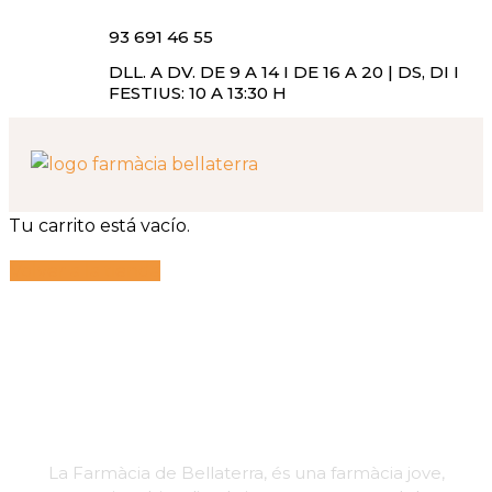
93 691 46 55
DLL. A DV. DE 9 A 14 I DE 16 A 20 | DS, DI I
FESTIUS: 10 A 13:30 H
LA FARMÀCIA
Tu carrito está vacío.
Volver a la tienda
La Farmàcia de Bellaterra, és una farmàcia jove,