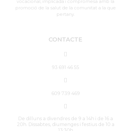
vocacional, implicada i compromesa amb la
promoció de la salut de la comunitat a la que
pertany.
CONTACTE
93 691 46 55
609 739 469
De dilluns a divendres de 9 a 14h i de 16 a
20h. Dissabtes, diumenges i festius de 10 a
13:30h